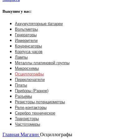
Выкупим у вас:
Аккумуляторные батареи
Вольтметры
Генераторы
Измерители
Конденсаторы
Корпуса часов
Лампы
Металлы платиновой группы
Микросхемы
Осциллографы
Переключатели
Платы
Приборы (Разное)
Разъемы
Резисторы,потенциометры
Реле,контакторы
Серебро техническое
Транзисторы
Частотомеры
Главная
Магазин
Осциллографы