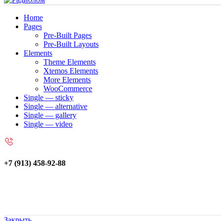
Home
Pages
Pre-Built Pages
Pre-Built Layouts
Elements
Theme Elements
Xtemos Elements
More Elements
WooCommerce
Single — sticky
Single — alternative
Single — gallery
Single — video
+7 (913) 458-92-88
Закрыть