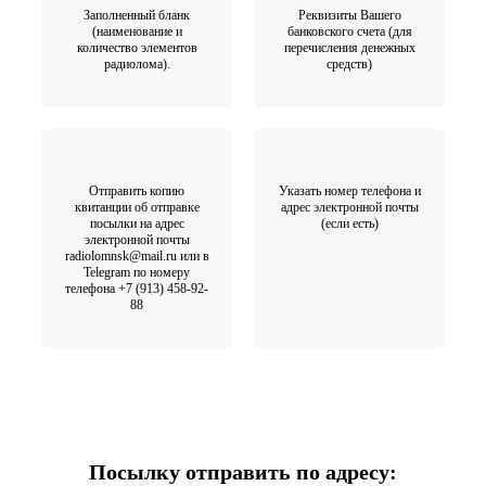
Заполненный бланк
Реквизиты Вашего
(наименование и
банковского счета (для
количество элементов
перечисления денежных
радиолома).
средств)
Отправить копию
Указать номер телефона и
квитанции об отправке
адрес электронной почты
посылки на адрес
(если есть)
электронной почты
radiolomnsk@mail.ru или в
Telegram по номеру
телефона +7 (913) 458-92-
88
Посылку отправить по адресу: