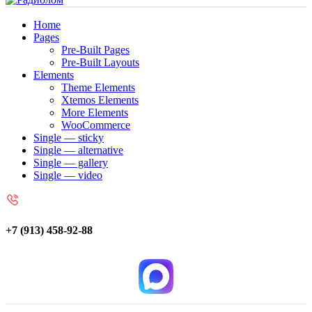
Home
Pages
Pre-Built Pages
Pre-Built Layouts
Elements
Theme Elements
Xtemos Elements
More Elements
WooCommerce
Single — sticky
Single — alternative
Single — gallery
Single — video
+7 (913) 458-92-88