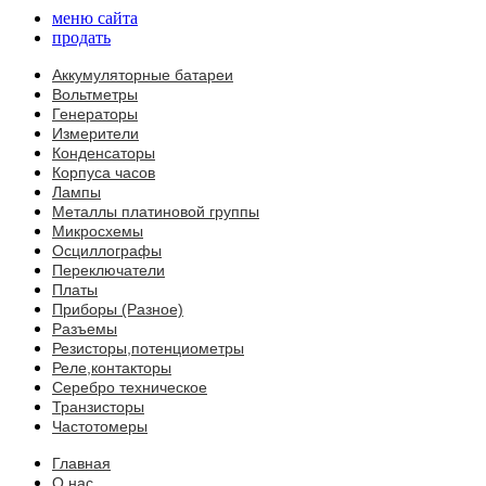
меню сайта
продать
Аккумуляторные батареи
Вольтметры
Генераторы
Измерители
Конденсаторы
Корпуса часов
Лампы
Металлы платиновой группы
Микросхемы
Осциллографы
Переключатели
Платы
Приборы (Разное)
Разъемы
Резисторы,потенциометры
Реле,контакторы
Серебро техническое
Транзисторы
Частотомеры
Главная
О нас