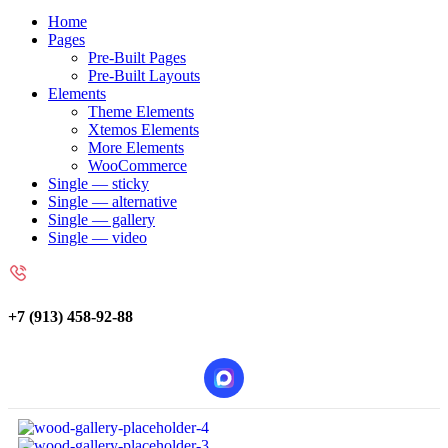
Home
Pages
Pre-Built Pages
Pre-Built Layouts
Elements
Theme Elements
Xtemos Elements
More Elements
WooCommerce
Single — sticky
Single — alternative
Single — gallery
Single — video
+7 (913) 458-92-88