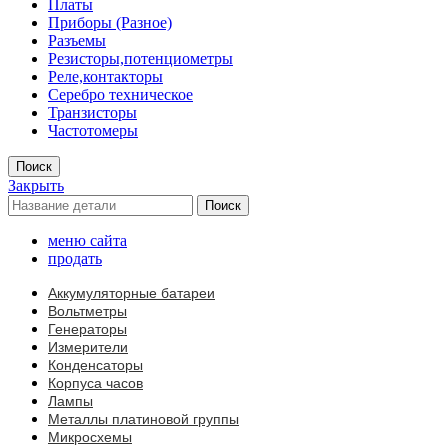
Платы
Приборы (Разное)
Разъемы
Резисторы,потенциометры
Реле,контакторы
Серебро техническое
Транзисторы
Частотомеры
Поиск
Закрыть
Поиск
меню сайта
продать
Аккумуляторные батареи
Вольтметры
Генераторы
Измерители
Конденсаторы
Корпуса часов
Лампы
Металлы платиновой группы
Микросхемы