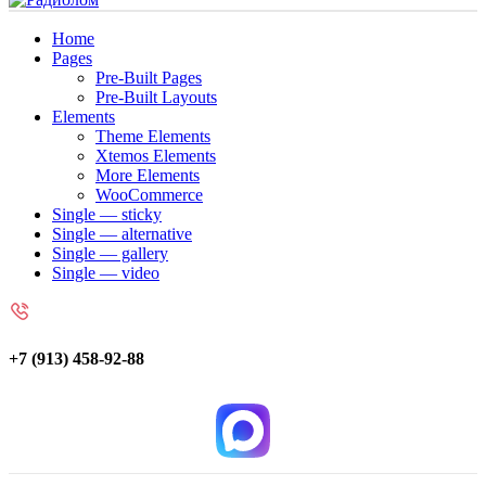
Home
Pages
Pre-Built Pages
Pre-Built Layouts
Elements
Theme Elements
Xtemos Elements
More Elements
WooCommerce
Single — sticky
Single — alternative
Single — gallery
Single — video
+7 (913) 458-92-88