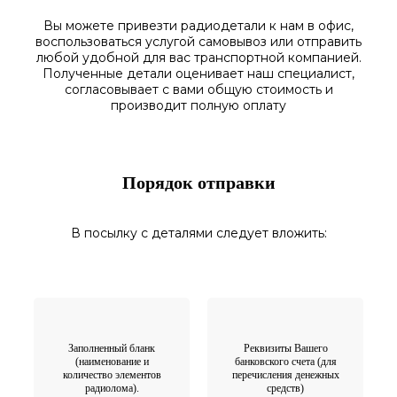
Вы можете привезти радиодетали к нам в
офис
,
воспользоваться
услугой самовывоз
или отправить
любой у
добной для вас транспортной
компанией.
Полученные
детали
оценивает наш
специалист,
согласовы
вает
с вами общую стоимость и
производит полную оплату
Порядок отправки
В посылку с деталями следует вложить:
Заполненный бланк
Реквизиты Вашего
(наименование и
банковского счета (для
количество элементов
перечисления денежных
радиолома).
средств)