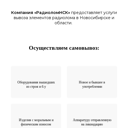
Компания «
РадиоломНСК
»
предоставляет услуги
вывоза элементов
радиолома
в Новосибирске
и
области.
Осуществляем самовывоз:
Оборудования вышедших
Новое и бывшее в
из строя и б.у
употреблении
Изделия с моральным и
Аппаратуру отправленную
физическим износом
на ликвидацию