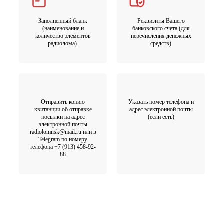
Заполненный бланк
Реквизиты Вашего
(наименование и
банковского счета (для
количество элементов
перечисления денежных
радиолома).
средств)
Отправить копию
Указать номер телефона и
квитанции об отправке
адрес электронной почты
посылки на адрес
(если есть)
электронной почты
radiolomnsk@mail.ru или в
Telegram по номеру
телефона +7 (913) 458-92-
88