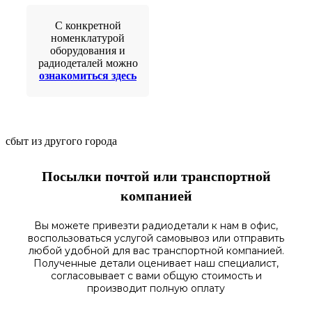
С конкретной
номенклатурой
оборудования и
радиодеталей можно
ознакомиться здесь
сбыт из другого города
Посылки почтой или транспортной
компанией
Вы можете привезти радиодетали к нам в
офис
,
воспользоваться
услугой самовывоз
или отправить
любой у
добной для вас транспортной
компанией.
Полученные
детали
оценивает наш
специалист,
согласовы
вает
с вами общую стоимость и
производит полную оплату