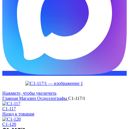
Нажмите, чтобы увеличить
Главная
Магазин
Осциллографы
С1-117/1
С1-117
Назад к товарам
С1-120