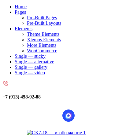
Home
Pages
Pre-Built Pages
Pre-Built Layouts
Elements
Theme Elements
Xtemos Elements
More Elements
WooCommerce
Single — sticky
Single — alternative
Single — gallery
Single — video
+7 (913) 458-92-88