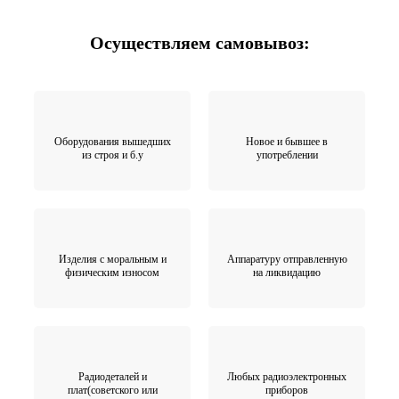
Осуществляем самовывоз:
Оборудования вышедших
Новое и бывшее в
из строя и б.у
употреблении
Изделия с моральным и
Аппаратуру отправленную
физическим износом
на ликвидацию
Радиодеталей и
Любых радиоэлектронных
плат(советского или
приборов