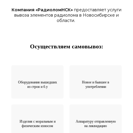
Компания «
РадиоломНСК
»
предоставляет услуги
вывоза элементов
радиолома
в Новосибирске
и
области.
Осуществляем самовывоз:
Оборудования вышедших
Новое и бывшее в
из строя и б.у
употреблении
Изделия с моральным и
Аппаратуру отправленную
физическим износом
на ликвидацию