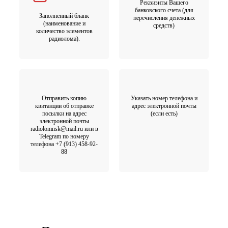
Реквизиты Вашего
банковского счета (для
Заполненный бланк
перечисления денежных
(наименование и
средств)
количество элементов
радиолома).
Отправить копию
Указать номер телефона и
квитанции об отправке
адрес электронной почты
посылки на адрес
(если есть)
электронной почты
radiolomnsk@mail.ru или в
Telegram по номеру
телефона +7 (913) 458-92-
88