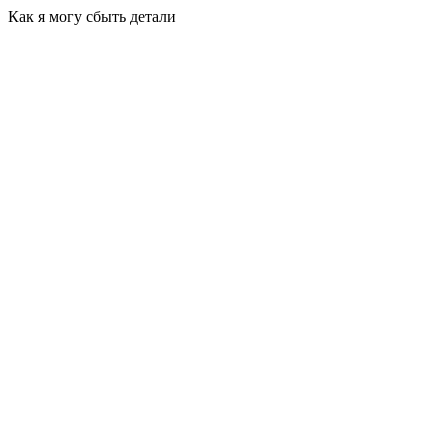
Как я могу сбыть детали
Привезти самостоятельно в наш офис
г. Новосибирск, м-н Горский 61
График работы:
пн-пт с 10:00 до 18:00
сб,вс-выходной
Воспользоваться услугой самовывоз