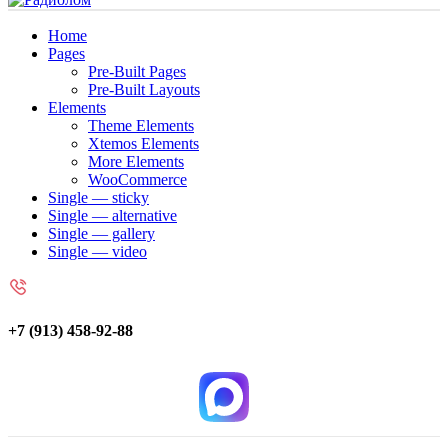
Home
Pages
Pre-Built Pages
Pre-Built Layouts
Elements
Theme Elements
Xtemos Elements
More Elements
WooCommerce
Single — sticky
Single — alternative
Single — gallery
Single — video
+7 (913) 458-92-88