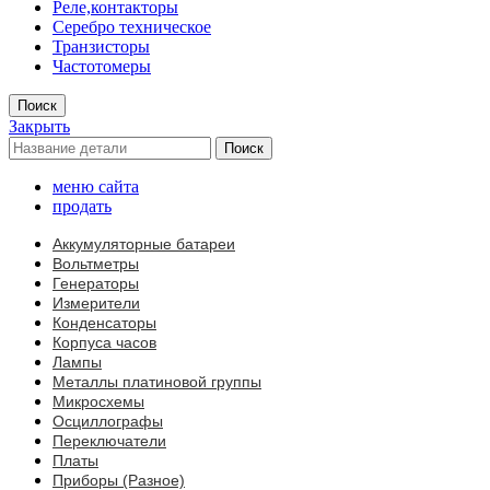
Реле,контакторы
Серебро техническое
Транзисторы
Частотомеры
Поиск
Закрыть
Поиск
меню сайта
продать
Аккумуляторные батареи
Вольтметры
Генераторы
Измерители
Конденсаторы
Корпуса часов
Лампы
Металлы платиновой группы
Микросхемы
Осциллографы
Переключатели
Платы
Приборы (Разное)