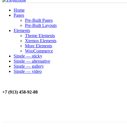
Home
Pages
Pre-Built Pages
Pre-Built Layouts
Elements
Theme Elements
Xtemos Elements
More Elements
WooCommerce
Single — sticky
Single — alternative
Single — gallery
Single — video
+7 (913) 458-92-88