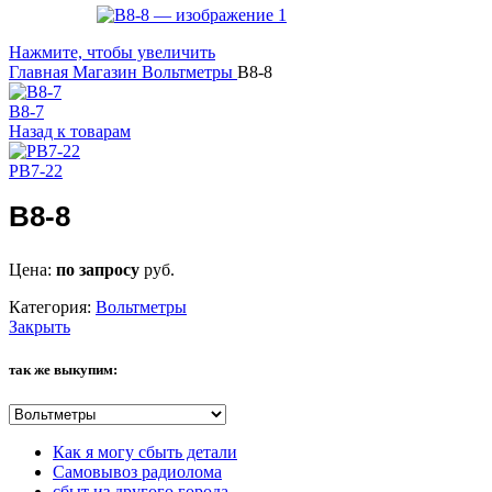
Нажмите, чтобы увеличить
Главная
Магазин
Вольтметры
В8-8
В8-7
Назад к товарам
РВ7-22
В8-8
Цена:
по запросу
руб.
Категория:
Вольтметры
Закрыть
так же выкупим:
Как я могу сбыть детали
Самовывоз радиолома
сбыт из другого города