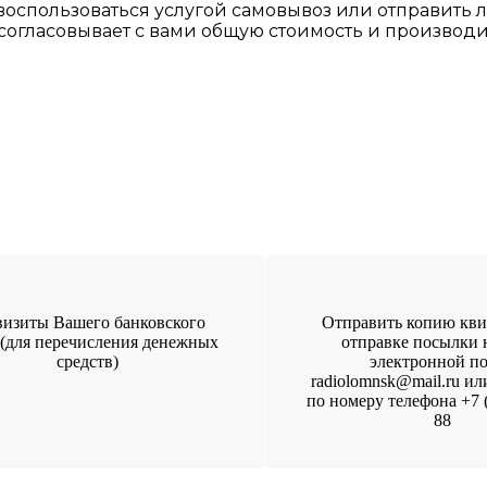
 воспользоваться
услугой самовывоз
или отправить 
 согласовы
вает
с вами общую стоимость и производи
визиты Вашего банковского
Отправить копию кви
 (для перечисления денежных
отправке посылки 
средств)
электронной п
radiolomnsk@mail.ru ил
по номеру телефона +7 (
88