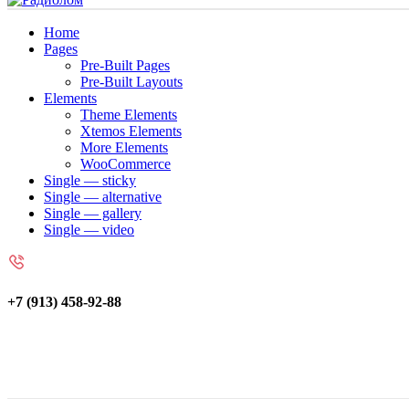
Home
Pages
Pre-Built Pages
Pre-Built Layouts
Elements
Theme Elements
Xtemos Elements
More Elements
WooCommerce
Single — sticky
Single — alternative
Single — gallery
Single — video
+7 (913) 458-92-88