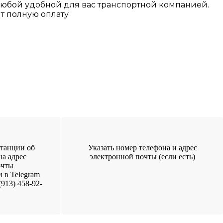
любой у
добной для вас транспортной
компанией.
т полную оплату
танции об
Указать номер телефона и адрес
на адрес
электронной почты (если есть)
очты
и в Telegram
913) 458-92-