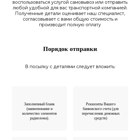
воспользоваться
услугой самовывоз
или отправить
любой у
добной для вас транспортной
компанией.
Полученные
детали
оценивает наш
специалист,
согласовы
вает
с вами общую стоимость и
производит полную оплату
Порядок отправки
В посылку с деталями следует вложить:
Заполненный бланк
Реквизиты Вашего
(наименование и
банковского счета (для
количество элементов
перечисления денежных
радиолома).
средств)