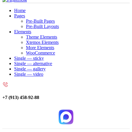
Home
Pages
Pre-Built Pages
Pre-Built Layouts
Elements
Theme Elements
Xtemos Elements
More Elements
WooCommerce
Single — sticky
Single — alternative
Single — gallery
Single — video
+7 (913) 458-92-88