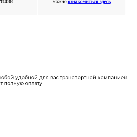
атации
можно
ознакомиться здесь
любой у
добной для вас транспортной
компанией.
т полную оплату