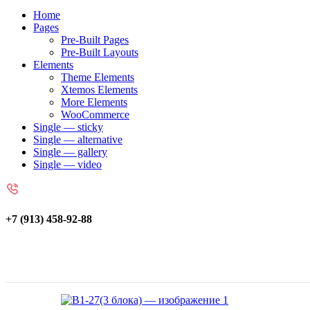
Home
Pages
Pre-Built Pages
Pre-Built Layouts
Elements
Theme Elements
Xtemos Elements
More Elements
WooCommerce
Single — sticky
Single — alternative
Single — gallery
Single — video
+7 (913) 458-92-88