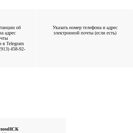
танции об
Указать номер телефона и адрес
на адрес
электронной почты (если есть)
очты
и в Telegram
913) 458-92-
иоломНСК