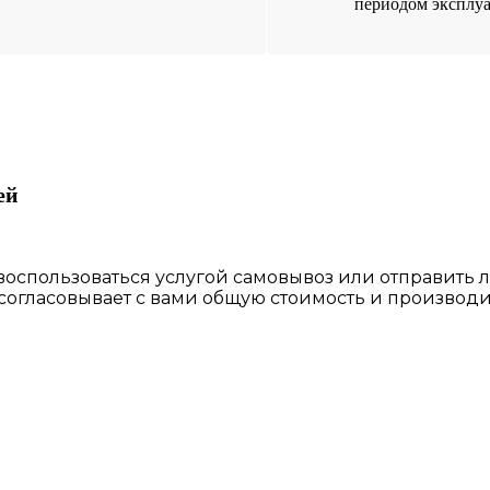
периодом эксплу
ей
 воспользоваться
услугой самовывоз
или отправить 
 согласовы
вает
с вами общую стоимость и производи