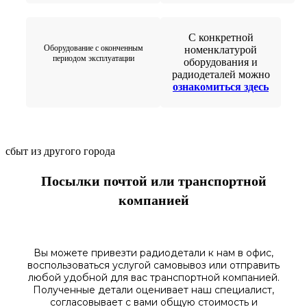
С конкретной
Оборудование с оконченным
номенклатурой
периодом эксплуатации
оборудования и
радиодеталей можно
ознакомиться здесь
сбыт из другого города
Посылки почтой или транспортной
компанией
Вы можете привезти радиодетали к нам в
офис
,
воспользоваться
услугой самовывоз
или отправить
любой у
добной для вас транспортной
компанией.
Полученные
детали
оценивает наш
специалист,
согласовы
вает
с вами общую стоимость и