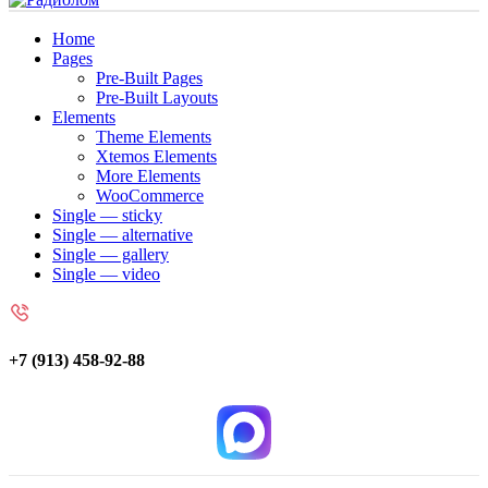
Home
Pages
Pre-Built Pages
Pre-Built Layouts
Elements
Theme Elements
Xtemos Elements
More Elements
WooCommerce
Single — sticky
Single — alternative
Single — gallery
Single — video
+7 (913) 458-92-88