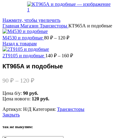
Нажмите, чтобы увеличить
Главная
Магазин
Транзисторы
КТ965А и подобные
М4530 и подобные
80
₽
–
120
₽
Назад к товарам
2Т9105 и подобные
140
₽
–
160
₽
КТ965А и подобные
90
₽
–
120
₽
Цена б/у:
90 руб.
Цена нового:
120 руб.
Артикул:
Н/Д
Категория:
Транзисторы
Закрыть
так же выкупим: