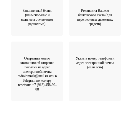
Заполненный бланк
Реквизиты Вашего
(наименование и
банковского счета (для
количество элементов
перечисления денежных
радиолома).
средств)
Отправить копию
Указать номер телефона и
квитанции об отправке
адрес электронной почты
посылки на адрес
(если есть)
электронной почты
radiolomnsk@mail.ru или в
Telegram по номеру
телефона +7 (913) 458-92-
88