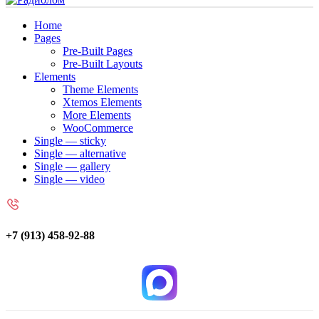
Home
Pages
Pre-Built Pages
Pre-Built Layouts
Elements
Theme Elements
Xtemos Elements
More Elements
WooCommerce
Single — sticky
Single — alternative
Single — gallery
Single — video
+7 (913) 458-92-88