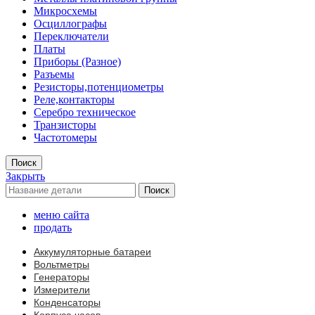
Микросхемы
Осциллографы
Переключатели
Платы
Приборы (Разное)
Разъемы
Резисторы,потенциометры
Реле,контакторы
Серебро техническое
Транзисторы
Частотомеры
Поиск
Закрыть
Поиск
меню сайта
продать
Аккумуляторные батареи
Вольтметры
Генераторы
Измерители
Конденсаторы
Корпуса часов