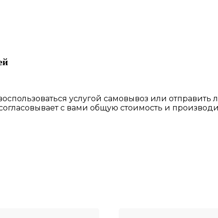
ей
 воспользоваться
услугой самовывоз
или отправить 
 согласовы
вает
с вами общую стоимость и производи