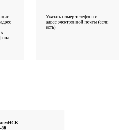
анции
Указать номер телефона и
 адрес
адрес электронной почты (если
есть)
 в
ефона
иоломНСК
-88