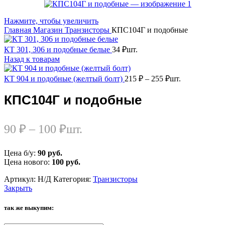
Нажмите, чтобы увеличить
Главная
Магазин
Транзисторы
КПС104Г и подобные
КТ 301, 306 и подобные белые
34
₽
шт.
Назад к товарам
КТ 904 и подобные (желтый болт)
215
₽
–
255
₽
шт.
КПС104Г и подобные
90
₽
–
100
₽
шт.
Цена б/у:
90
руб.
Цена нового:
100
руб.
Артикул:
Н/Д
Категория:
Транзисторы
Закрыть
так же выкупим: