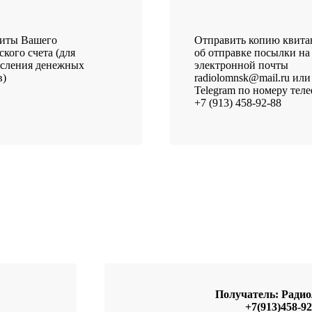
зиты Вашего
Отправить копию квит
ского счета (для
об отправке посылки на
исления денежных
электронной почты
в)
radiolomnsk@mail.ru или
Telegram по номеру тел
+7 (913) 458-92-88
Получатель: Рад
+7(913)458-92