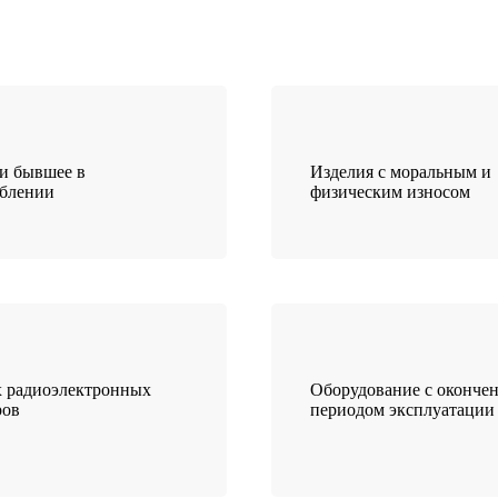
и бывшее в
Изделия с моральным и
еблении
физическим износом
 радиоэлектронных
Оборудование с оконче
ров
периодом эксплуатации