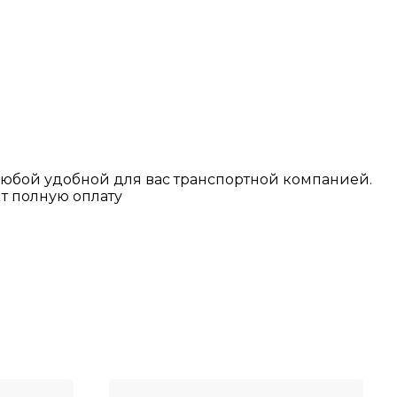
любой у
добной для вас транспортной
компанией.
т полную оплату