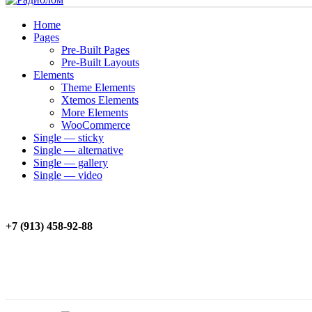
Home
Pages
Pre-Built Pages
Pre-Built Layouts
Elements
Theme Elements
Xtemos Elements
More Elements
WooCommerce
Single — sticky
Single — alternative
Single — gallery
Single — video
+7 (913) 458-92-88