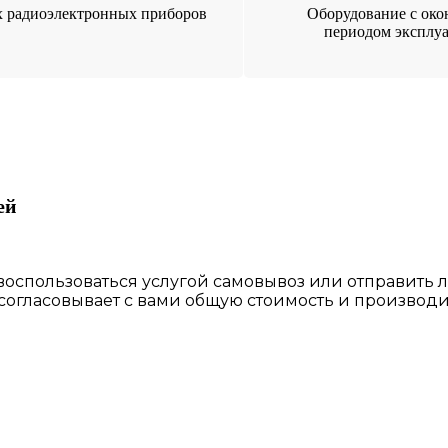
 радиоэлектронных приборов
Оборудование с ок
периодом эксплу
ей
 воспользоваться
услугой самовывоз
или отправить 
 согласовы
вает
с вами общую стоимость и производи