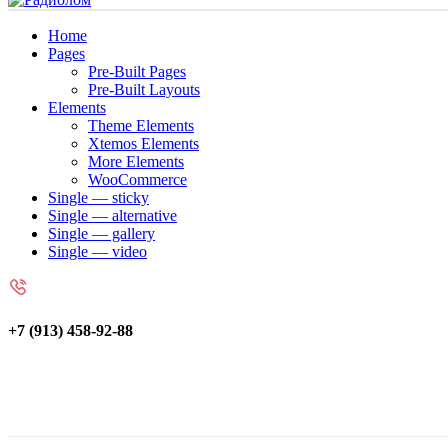
Home
Pages
Pre-Built Pages
Pre-Built Layouts
Elements
Theme Elements
Xtemos Elements
More Elements
WooCommerce
Single — sticky
Single — alternative
Single — gallery
Single — video
+7 (913) 458-92-88