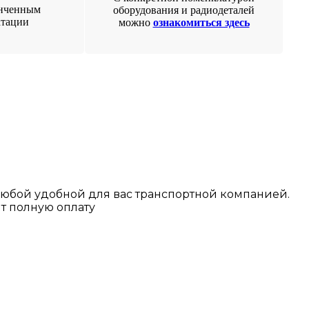
онченным
оборудования и радиодеталей
атации
можно
ознакомиться здесь
любой у
добной для вас транспортной
компанией.
т полную оплату