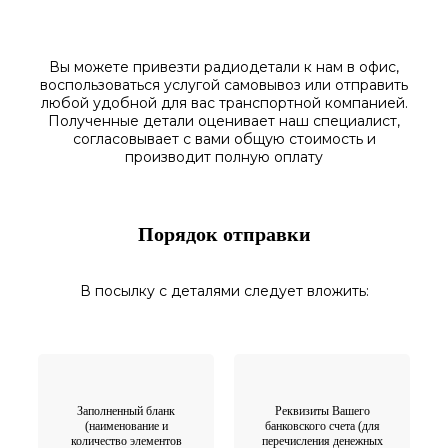
Вы можете привезти радиодетали к нам в
офис
,
воспользоваться
услугой самовывоз
или отправить
любой у
добной для вас транспортной
компанией.
Полученные
детали
оценивает наш
специалист,
согласовы
вает
с вами общую стоимость и
производит полную оплату
Порядок отправки
В посылку с деталями следует вложить:
Заполненный бланк
Реквизиты Вашего
(наименование и
банковского счета (для
количество элементов
перечисления денежных