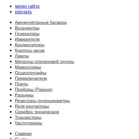
меню сайта
продать
Аккумуляторные батареи
Вольтметры
Генераторы
Измерители
Конденсаторы
Корпуса часов
Лампы
Металлы платиновой группы
Микросхемы
Осциллографы
Переключатели
Платы
Приборы (Разное)
Разъемы
Резисторы,потенциометры
Реле,контакторы
Серебро техническое
Транзисторы
Частотомеры
Главная
О нас