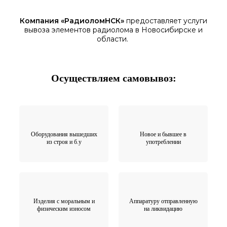
Компания «
РадиоломНСК
»
предоставляет услуги
вывоза элементов
радиолома
в Новосибирске
и
области.
Осуществляем самовывоз:
Оборудования вышедших
Новое и бывшее в
из строя и б.у
употреблении
Изделия с моральным и
Аппаратуру отправленную
физическим износом
на ликвидацию