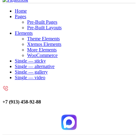
Home
Pages
Pre-Built Pages
Pre-Built Layouts
Elements
Theme Elements
Xtemos Elements
More Elements
WooCommerce
Single — sticky
Single — alternative
Single — gallery
Single — video
+7 (913) 458-92-88