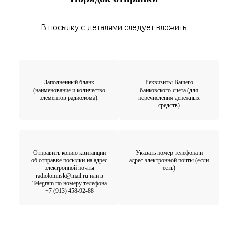
В посылку с деталями следует вложить:
Заполненный бланк
Реквизиты Вашего
(наименование и количество
банковского счета (для
элементов радиолома).
перечисления денежных
средств)
Отправить копию квитанции
Указать номер телефона и
об отправке посылки на адрес
адрес электронной почты (если
электронной почты
есть)
radiolomnsk@mail.ru или в
Telegram по номеру телефона
+7 (913) 458-92-88