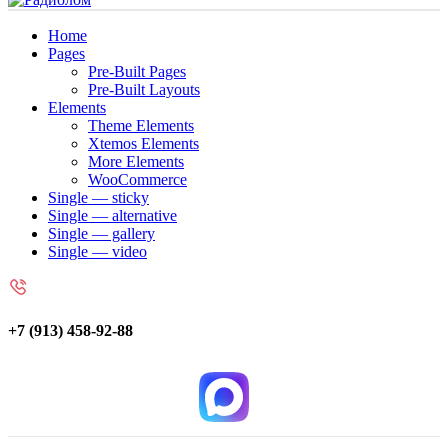
Home
Pages
Pre-Built Pages
Pre-Built Layouts
Elements
Theme Elements
Xtemos Elements
More Elements
WooCommerce
Single — sticky
Single — alternative
Single — gallery
Single — video
+7 (913) 458-92-88