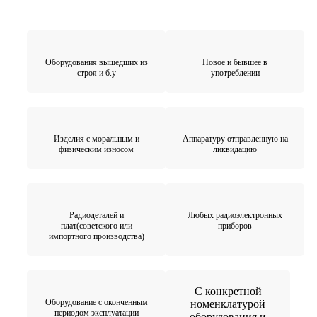
Оборудования вышедших из
Новое и бывшее в
строя и б.у
употреблении
Изделия с моральным и
Аппаратуру отправленную на
физическим износом
ликвидацию
Радиодеталей и
Любых радиоэлектронных
плат(советского или
приборов
импортного производства)
С конкретной
Оборудование с оконченным
номенклатурой
периодом эксплуатации
оборудования и