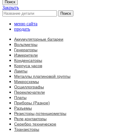
Поиск
Закрыть
Поиск
меню сайта
продать
Аккумуляторные батареи
Вольтметры
Генераторы
Измерители
Конденсаторы
Корпуса часов
Лампы
Металлы платиновой группы
Микросхемы
Осциллографы
Переключатели
Платы
Приборы (Разное)
Разъемы
Резисторы,потенциометры
Реле,контакторы
Серебро техническое
Транзисторы