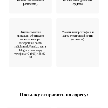
количество элементов
перечисления денежных
радиолома).
средств)
Отправить копию
Указать номер телефона и
квитанции об отправке
адрес электронной почты
посылки на адрес
(если есть)
электронной почты
radiolomnsk@mail.ru или в
Telegram по номеру
телефона +7 (913) 458-92-
88
Посылку отправить по адресу: