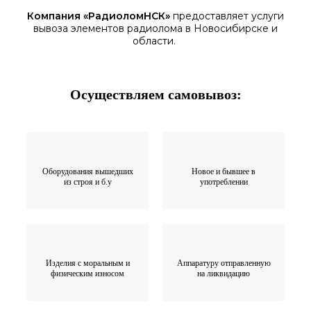
Компания «
РадиоломНСК
»
предоставляет услуги
вывоза элементов
радиолома
в Новосибирске
и
области.
Осуществляем самовывоз:
Оборудования вышедших
Новое и бывшее в
из строя и б.у
употреблении
Изделия с моральным и
Аппаратуру отправленную
физическим износом
на ликвидацию