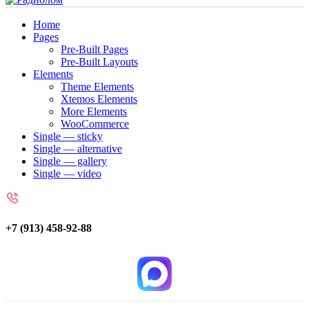
Home
Pages
Pre-Built Pages
Pre-Built Layouts
Elements
Theme Elements
Xtemos Elements
More Elements
WooCommerce
Single — sticky
Single — alternative
Single — gallery
Single — video
+7 (913) 458-92-88