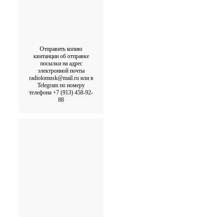
Отправить копию
квитанции об отправке
посылки на адрес
электронной почты
radiolomnsk@mail.ru или в
Telegram по номеру
телефона +7 (913) 458-92-
88