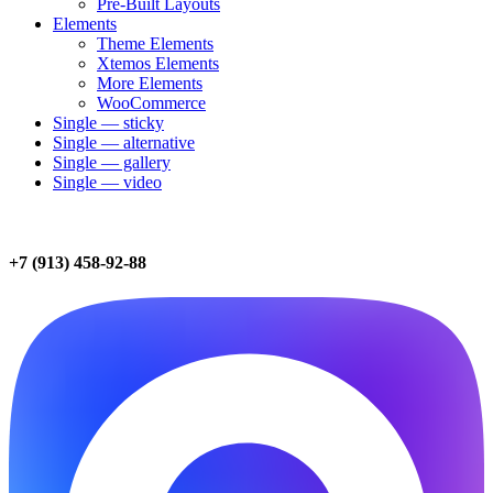
Pre-Built Layouts
Elements
Theme Elements
Xtemos Elements
More Elements
WooCommerce
Single — sticky
Single — alternative
Single — gallery
Single — video
+7 (913) 458-92-88