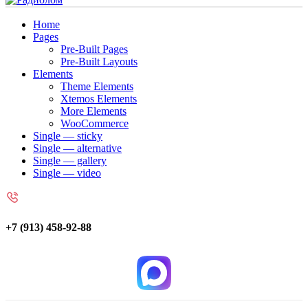
Home
Pages
Pre-Built Pages
Pre-Built Layouts
Elements
Theme Elements
Xtemos Elements
More Elements
WooCommerce
Single — sticky
Single — alternative
Single — gallery
Single — video
+7 (913) 458-92-88