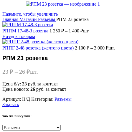
Нажмите, чтобы увеличить
Главная
Магазин
Разъемы
РПМ 23 розетка
РППМ 17-48-3 розетка
1 250
₽
–
1 400
₽
шт.
Назад к товарам
РППГ 2-48 розетка (желтого цвета)
2 100
₽
–
3 000
₽
шт.
РПМ 23 розетка
23
₽
–
26
₽
шт.
Цена б/у:
23
руб. за контакт
Цена нового:
26
руб. за контакт
Артикул:
Н/Д
Категория:
Разъемы
Закрыть
так же выкупим: