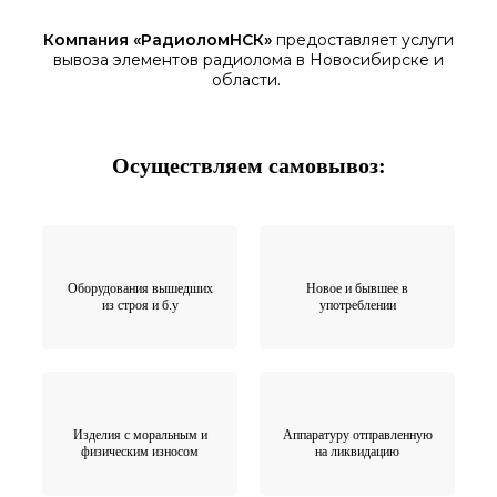
Компания «
РадиоломНСК
»
предоставляет услуги
вывоза элементов
радиолома
в Новосибирске
и
области.
Осуществляем самовывоз:
Оборудования вышедших
Новое и бывшее в
из строя и б.у
употреблении
Изделия с моральным и
Аппаратуру отправленную
физическим износом
на ликвидацию