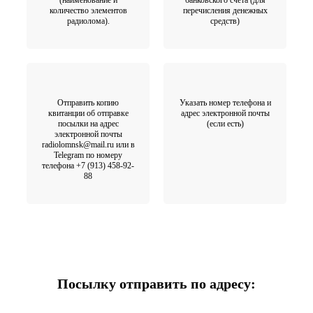
(наименование и
банковского счета (для
количество элементов
перечисления денежных
радиолома).
средств)
Отправить копию
Указать номер телефона и
квитанции об отправке
адрес электронной почты
посылки на адрес
(если есть)
электронной почты
radiolomnsk@mail.ru или в
Telegram по номеру
телефона +7 (913) 458-92-
88
Посылку отправить по адресу: