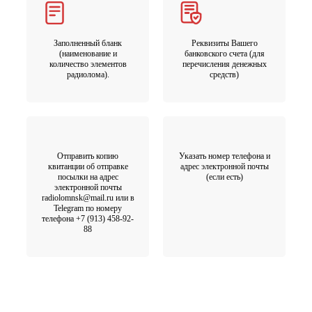
Заполненный бланк
Реквизиты Вашего
(наименование и
банковского счета (для
количество элементов
перечисления денежных
радиолома).
средств)
Отправить копию
Указать номер телефона и
квитанции об отправке
адрес электронной почты
посылки на адрес
(если есть)
электронной почты
radiolomnsk@mail.ru или в
Telegram по номеру
телефона +7 (913) 458-92-
88