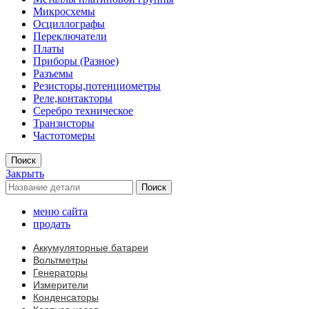
Микросхемы
Осциллографы
Переключатели
Платы
Приборы (Разное)
Разъемы
Резисторы,потенциометры
Реле,контакторы
Серебро техническое
Транзисторы
Частотомеры
Поиск
Закрыть
Поиск
меню сайта
продать
Аккумуляторные батареи
Вольтметры
Генераторы
Измерители
Конденсаторы