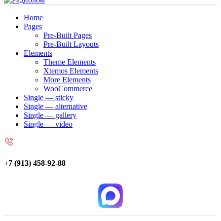
Home
Pages
Pre-Built Pages
Pre-Built Layouts
Elements
Theme Elements
Xtemos Elements
More Elements
WooCommerce
Single — sticky
Single — alternative
Single — gallery
Single — video
+7 (913) 458-92-88