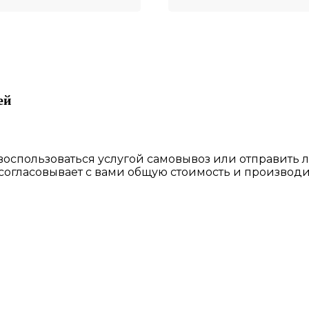
ей
 воспользоваться
услугой самовывоз
или отправить 
 согласовы
вает
с вами общую стоимость и производи