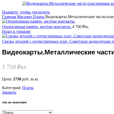
Нажмите, чтобы увеличить
Главная
Магазин
Платы
Видеокарты.Металлические части,пла
Оперативная память, желтые контакты.
4 700
₽
кг.
Назад к товарам
Срезка деталей с отечественных плат .Советские радиодетали 
Видеокарты.Металлические част
1 750
₽
кг.
Цена:
1750
руб. за кг.
Категория:
Платы
Закрыть
так же выкупим: