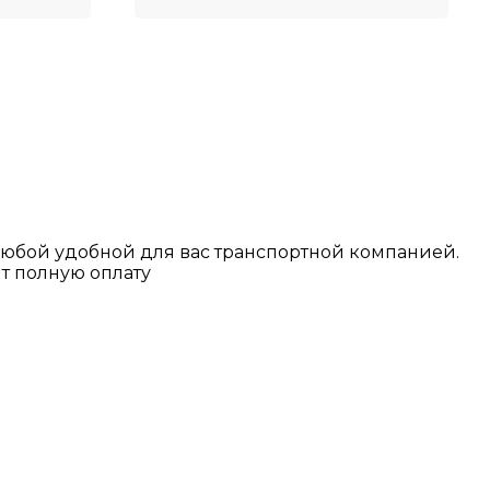
любой у
добной для вас транспортной
компанией.
т полную оплату