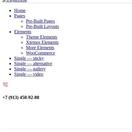
Home
Pages
Pre-Built Pages
Pre-Built Layouts
Elements
Theme Elements
Xtemos Elements
More Elements
WooCommerce
Single — sticky
Single — alternative
Single — gallery
Single — video
+7 (913) 458-92-88