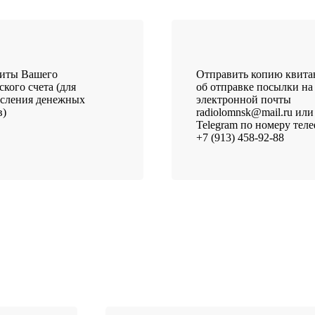
зиты Вашего
Отправить копию квит
ского счета (для
об отправке посылки на
исления денежных
электронной почты
в)
radiolomnsk@mail.ru или
Telegram по номеру тел
+7 (913) 458-92-88