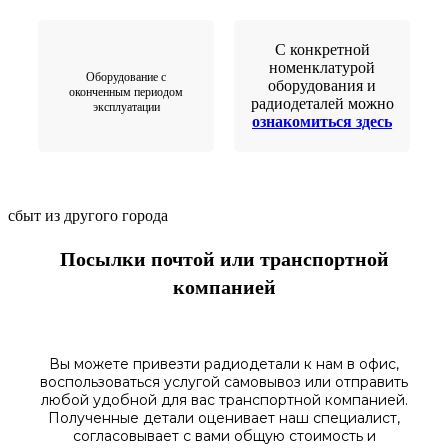
С конкретной
номенклатурой
Оборудование с
оборудования и
оконченным периодом
радиодеталей можно
эксплуатации
ознакомиться здесь
сбыт из другого города
Посылки почтой или транспортной
компанией
Вы можете привезти радиодетали к нам в
офис
,
воспользоваться
услугой самовывоз
или отправить
любой у
добной для вас транспортной
компанией.
Полученные
детали
оценивает наш
специалист,
согласовы
вает
с вами общую стоимость и