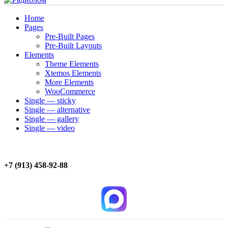
Home
Pages
Pre-Built Pages
Pre-Built Layouts
Elements
Theme Elements
Xtemos Elements
More Elements
WooCommerce
Single — sticky
Single — alternative
Single — gallery
Single — video
+7 (913) 458-92-88