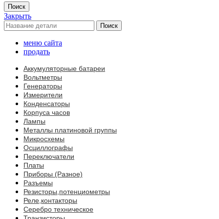
Поиск
Закрыть
Поиск
меню сайта
продать
Аккумуляторные батареи
Вольтметры
Генераторы
Измерители
Конденсаторы
Корпуса часов
Лампы
Металлы платиновой группы
Микросхемы
Осциллографы
Переключатели
Платы
Приборы (Разное)
Разъемы
Резисторы,потенциометры
Реле,контакторы
Серебро техническое
Транзисторы