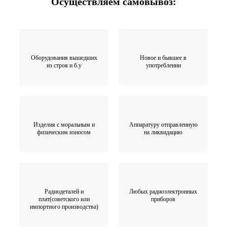
Осуществляем самовывоз:
Оборудования вышедших
Новое и бывшее в
из строя и б.у
употреблении
Изделия с моральным и
Аппаратуру отправленную
физическим износом
на ликвидацию
Радиодеталей и
Любых радиоэлектронных
плат(советского или
приборов
импортного производства)