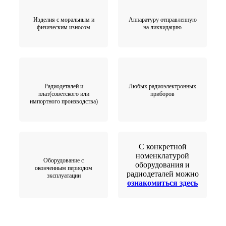
Изделия с моральным и
Аппаратуру отправленную
физическим износом
на ликвидацию
Радиодеталей и
Любых радиоэлектронных
плат(советского или
приборов
импортного производства)
С конкретной
номенклатурой
Оборудование с
оборудования и
оконченным периодом
радиодеталей можно
эксплуатации
ознакомиться здесь