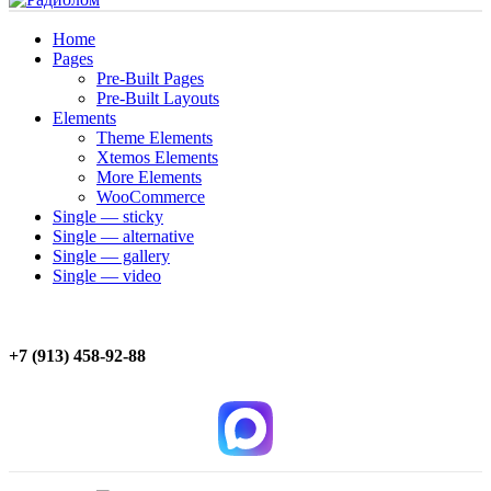
Home
Pages
Pre-Built Pages
Pre-Built Layouts
Elements
Theme Elements
Xtemos Elements
More Elements
WooCommerce
Single — sticky
Single — alternative
Single — gallery
Single — video
+7 (913) 458-92-88