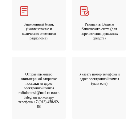
Заполненный бланк
Реквизиты Вашего
(наименование и
банковского счета (для
количество элементов
перечисления денежных
радиолома).
средств)
Отправить копию
Указать номер телефона и
квитанции об отправке
адрес электронной почты
посылки на адрес
(если есть)
электронной почты
radiolomnsk@mail.ru или в
Telegram по номеру
телефона +7 (913) 458-92-
88