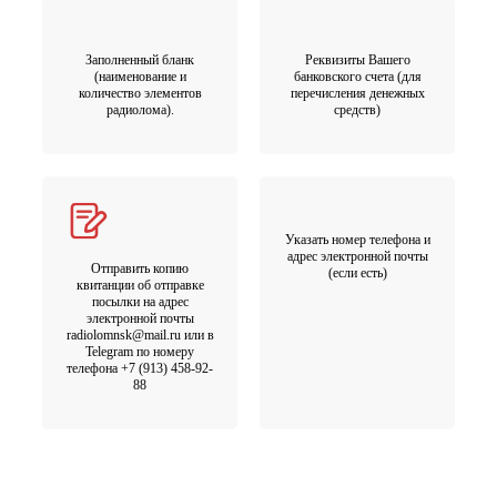
Заполненный бланк
Реквизиты Вашего
(наименование и
банковского счета (для
количество элементов
перечисления денежных
радиолома).
средств)
Указать номер телефона и
адрес электронной почты
Отправить копию
(если есть)
квитанции об отправке
посылки на адрес
электронной почты
radiolomnsk@mail.ru или в
Telegram по номеру
телефона +7 (913) 458-92-
88