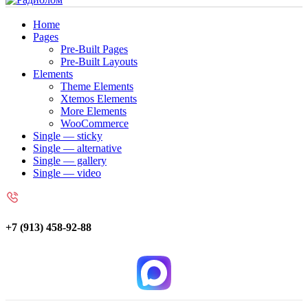
Home
Pages
Pre-Built Pages
Pre-Built Layouts
Elements
Theme Elements
Xtemos Elements
More Elements
WooCommerce
Single — sticky
Single — alternative
Single — gallery
Single — video
+7 (913) 458-92-88