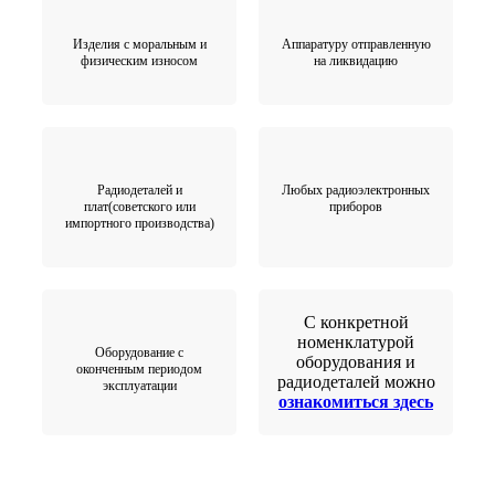
Изделия с моральным и
Аппаратуру отправленную
физическим износом
на ликвидацию
Радиодеталей и
Любых радиоэлектронных
плат(советского или
приборов
импортного производства)
С конкретной
номенклатурой
Оборудование с
оборудования и
оконченным периодом
радиодеталей можно
эксплуатации
ознакомиться здесь