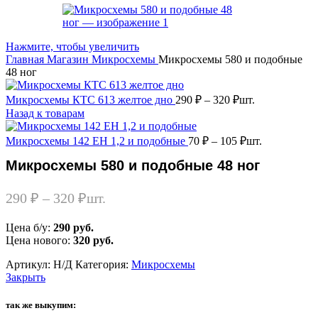
Нажмите, чтобы увеличить
Главная
Магазин
Микросхемы
Микросхемы 580 и подобные
48 ног
Микросхемы КТС 613 желтое дно
290
₽
–
320
₽
шт.
Назад к товарам
Микросхемы 142 ЕН 1,2 и подобные
70
₽
–
105
₽
шт.
Микросхемы 580 и подобные 48 ног
290
₽
–
320
₽
шт.
Цена б/у:
290 руб.
Цена нового:
320 руб.
Артикул:
Н/Д
Категория:
Микросхемы
Закрыть
так же выкупим: