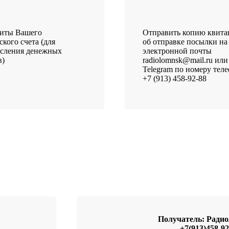
зиты Вашего
Отправить копию квит
ского счета (для
об отправке посылки на
исления денежных
электронной почты
в)
radiolomnsk@mail.ru или
Telegram по номеру тел
+7 (913) 458-92-88
Получатель: Рад
+7(913)458-92