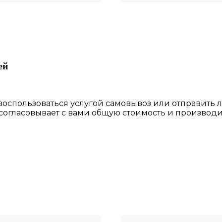
ей
 воспользоваться
услугой самовывоз
или отправить 
 согласовы
вает
с вами общую стоимость и производи