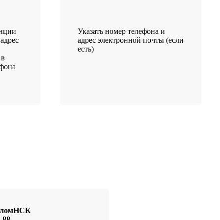
анции
Указать номер телефона и
 адрес
адрес электронной почты (если
есть)
 в
ефона
иоломНСК
-88