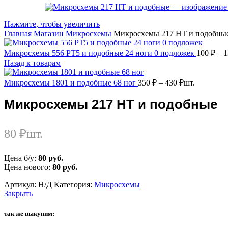
Нажмите, чтобы увеличить
Главная
Магазин
Микросхемы
Микросхемы 217 НТ и подобны
Микросхемы 556 РТ5 и подобные 24 ноги 0 подложек
100
₽
–
Назад к товарам
Микросхемы 1801 и подобные 68 ног
350
₽
–
430
₽
шт.
Микросхемы 217 НТ и подобные
80
₽
шт.
Цена б/у:
80 руб.
Цена нового:
80 руб.
Артикул:
Н/Д
Категория:
Микросхемы
Закрыть
так же выкупим: