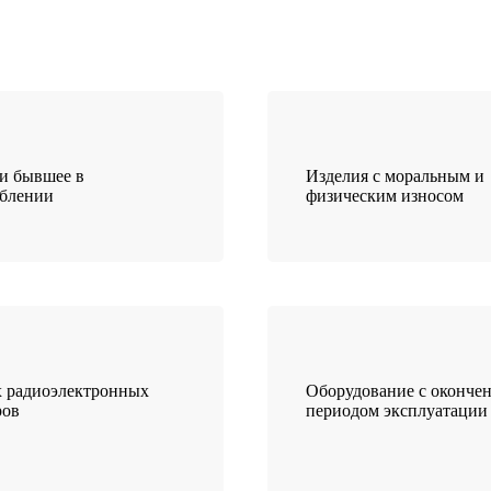
и бывшее в
Изделия с моральным и
еблении
физическим износом
 радиоэлектронных
Оборудование с оконче
ров
периодом эксплуатации