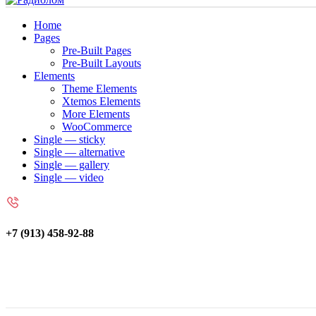
Home
Pages
Pre-Built Pages
Pre-Built Layouts
Elements
Theme Elements
Xtemos Elements
More Elements
WooCommerce
Single — sticky
Single — alternative
Single — gallery
Single — video
+7 (913) 458-92-88