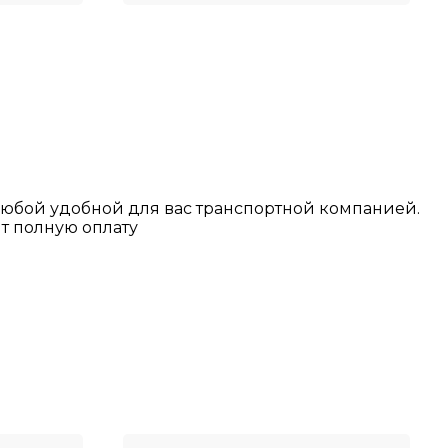
любой у
добной для вас транспортной
компанией.
т полную оплату