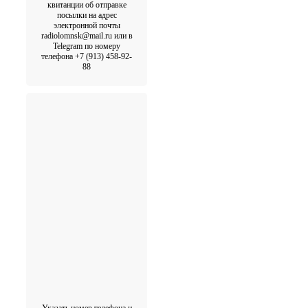
квитанции об отправке
посылки на адрес
электронной почты
radiolomnsk@mail.ru или в
Telegram по номеру
телефона +7 (913) 458-92-
88
Указать номер телефона и