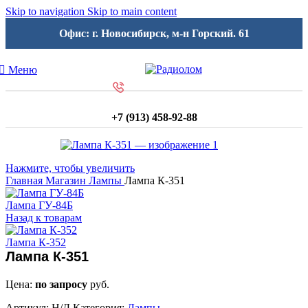
Skip to navigation
Skip to main content
Офис: г. Новосибирск, м-н Горский. 61
Меню
+7 (913) 458-92-88
Нажмите, чтобы увеличить
Главная
Магазин
Лампы
Лампа К-351
Лампа ГУ-84Б
Назад к товарам
Лампа К-352
Лампа К-351
Цена:
по запросу
руб.
Артикул:
Н/Д
Категория:
Лампы