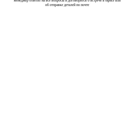
менеджер ответит на все вопросы и договорится о встрече в офисе или
об отправке деталей по почте