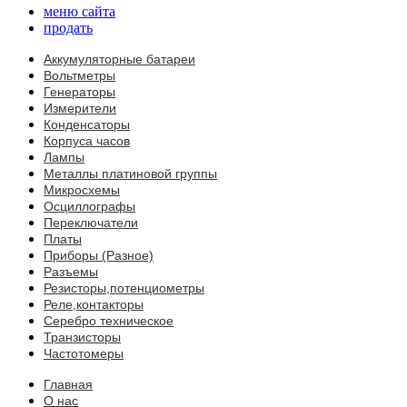
меню сайта
продать
Аккумуляторные батареи
Вольтметры
Генераторы
Измерители
Конденсаторы
Корпуса часов
Лампы
Металлы платиновой группы
Микросхемы
Осциллографы
Переключатели
Платы
Приборы (Разное)
Разъемы
Резисторы,потенциометры
Реле,контакторы
Серебро техническое
Транзисторы
Частотомеры
Главная
О нас