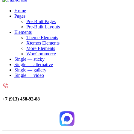
Home
Pages
Pre-Built Pages
Pre-Built Layouts
Elements
Theme Elements
Xtemos Elements
More Elements
WooCommerce
Single — sticky
Single — alternative
Single — gallery
Single — video
+7 (913) 458-92-88