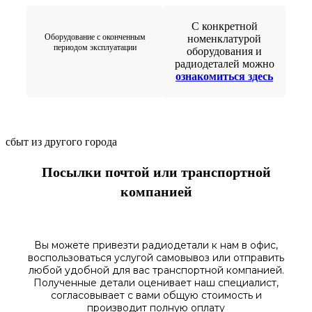
С конкретной
Оборудование с оконченным
номенклатурой
периодом эксплуатации
оборудования и
радиодеталей можно
ознакомиться здесь
сбыт из другого города
Посылки почтой или транспортной
компанией
Вы можете привезти радиодетали к нам в
офис
,
воспользоваться
услугой самовывоз
или отправить
любой у
добной для вас транспортной
компанией.
Полученные
детали
оценивает наш
специалист,
согласовы
вает
с вами общую стоимость и
производит полную оплату