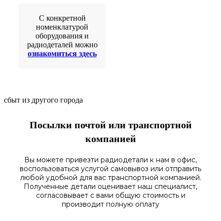
С конкретной
номенклатурой
оборудования и
радиодеталей можно
ознакомиться здесь
сбыт из другого города
Посылки почтой или транспортной
компанией
Вы можете привезти радиодетали к нам в
офис
,
воспользоваться
услугой самовывоз
или отправить
любой у
добной для вас транспортной
компанией.
Полученные
детали
оценивает наш
специалист,
согласовы
вает
с вами общую стоимость и
производит полную оплату