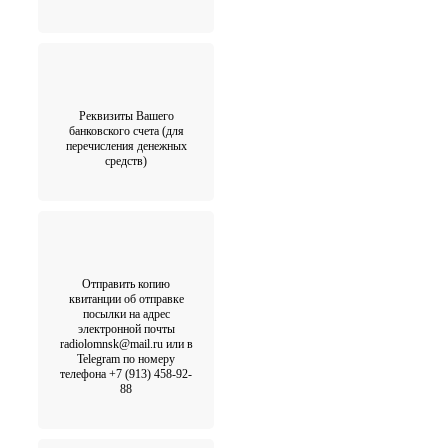
Реквизиты Вашего
банковского счета (для
перечисления денежных
средств)
Отправить копию
квитанции об отправке
посылки на адрес
электронной почты
radiolomnsk@mail.ru или в
Telegram по номеру
телефона +7 (913) 458-92-
88