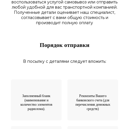
воспользоваться
услугой самовывоз
или отправить
любой у
добной для вас транспортной
компанией.
Полученные
детали
оценивает наш
специалист,
согласовы
вает
с вами общую стоимость и
производит полную оплату
Порядок отправки
В посылку с деталями следует вложить:
Заполненный бланк
Реквизиты Вашего
(наименование и
банковского счета (для
количество элементов
перечисления денежных
радиолома).
средств)