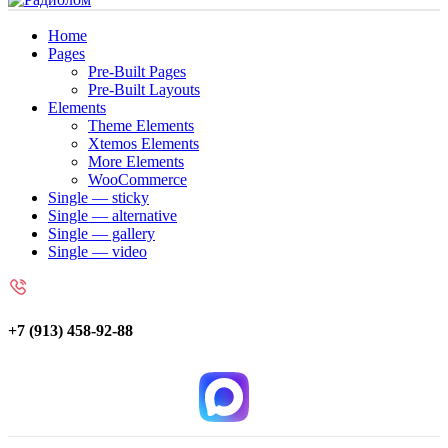
Home
Pages
Pre-Built Pages
Pre-Built Layouts
Elements
Theme Elements
Xtemos Elements
More Elements
WooCommerce
Single — sticky
Single — alternative
Single — gallery
Single — video
+7 (913) 458-92-88