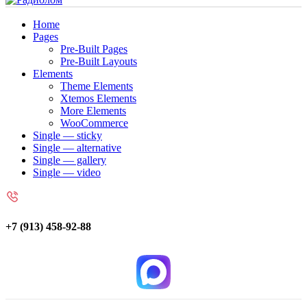
Home
Pages
Pre-Built Pages
Pre-Built Layouts
Elements
Theme Elements
Xtemos Elements
More Elements
WooCommerce
Single — sticky
Single — alternative
Single — gallery
Single — video
+7 (913) 458-92-88