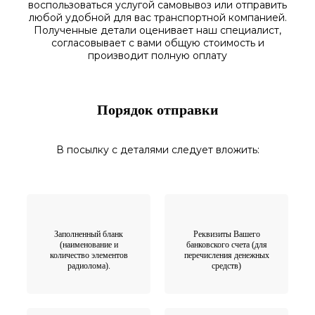
воспользоваться
услугой самовывоз
или отправить
любой у
добной для вас транспортной
компанией.
Полученные
детали
оценивает наш
специалист,
согласовы
вает
с вами общую стоимость и
производит полную оплату
Порядок отправки
В посылку с деталями следует вложить:
Заполненный бланк
Реквизиты Вашего
(наименование и
банковского счета (для
количество элементов
перечисления денежных
радиолома).
средств)