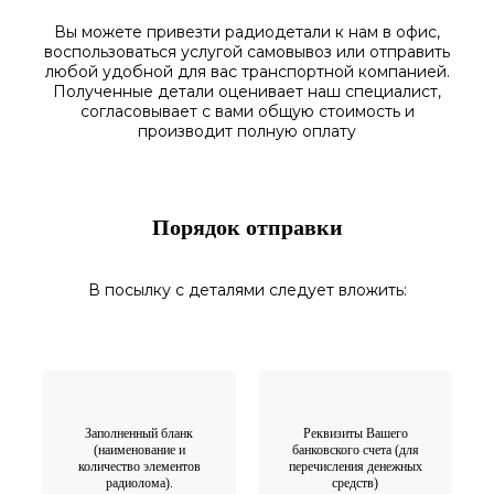
Вы можете привезти радиодетали к нам в
офис
,
воспользоваться
услугой самовывоз
или отправить
любой у
добной для вас транспортной
компанией.
Полученные
детали
оценивает наш
специалист,
согласовы
вает
с вами общую стоимость и
производит полную оплату
Порядок отправки
В посылку с деталями следует вложить:
Заполненный бланк
Реквизиты Вашего
(наименование и
банковского счета (для
количество элементов
перечисления денежных
радиолома).
средств)