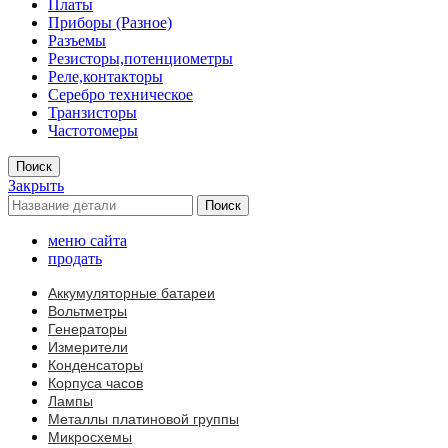
Платы
Приборы (Разное)
Разъемы
Резисторы,потенциометры
Реле,контакторы
Серебро техническое
Транзисторы
Частотомеры
Поиск
Закрыть
Поиск
меню сайта
продать
Аккумуляторные батареи
Вольтметры
Генераторы
Измерители
Конденсаторы
Корпуса часов
Лампы
Металлы платиновой группы
Микросхемы