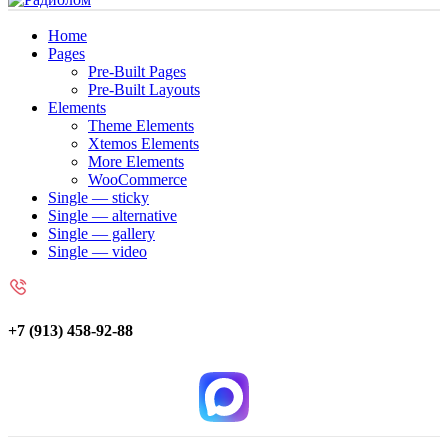
Home
Pages
Pre-Built Pages
Pre-Built Layouts
Elements
Theme Elements
Xtemos Elements
More Elements
WooCommerce
Single — sticky
Single — alternative
Single — gallery
Single — video
+7 (913) 458-92-88