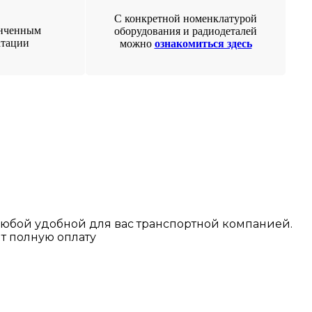
С конкретной номенклатурой
онченным
оборудования и радиодеталей
атации
можно
ознакомиться здесь
любой у
добной для вас транспортной
компанией.
т полную оплату