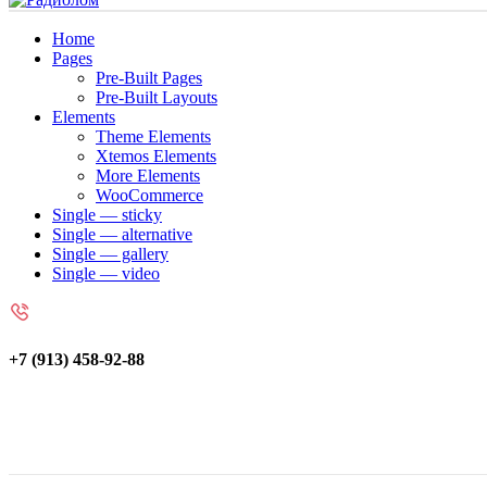
Home
Pages
Pre-Built Pages
Pre-Built Layouts
Elements
Theme Elements
Xtemos Elements
More Elements
WooCommerce
Single — sticky
Single — alternative
Single — gallery
Single — video
+7 (913) 458-92-88