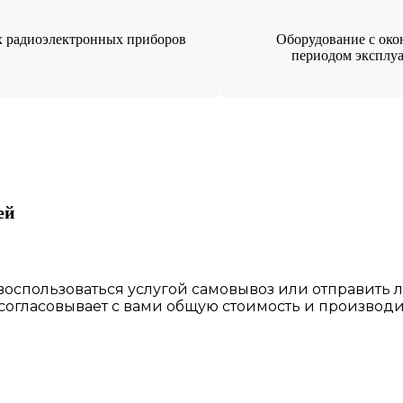
 радиоэлектронных приборов
Оборудование с ок
периодом эксплу
ей
 воспользоваться
услугой самовывоз
или отправить 
 согласовы
вает
с вами общую стоимость и производи