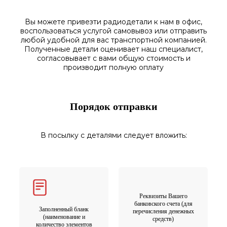
Вы можете привезти радиодетали к нам в
офис
,
воспользоваться
услугой самовывоз
или отправить
любой у
добной для вас транспортной
компанией.
Полученные
детали
оценивает наш
специалист,
согласовы
вает
с вами общую стоимость и
производит полную оплату
Порядок отправки
В посылку с деталями следует вложить:
Реквизиты Вашего
банковского счета (для
Заполненный бланк
перечисления денежных
(наименование и
средств)
количество элементов