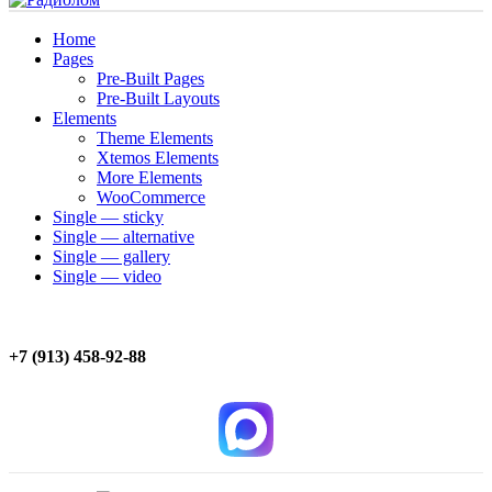
Home
Pages
Pre-Built Pages
Pre-Built Layouts
Elements
Theme Elements
Xtemos Elements
More Elements
WooCommerce
Single — sticky
Single — alternative
Single — gallery
Single — video
+7 (913) 458-92-88