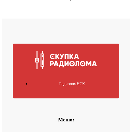
РадиоломНСК
Меню: