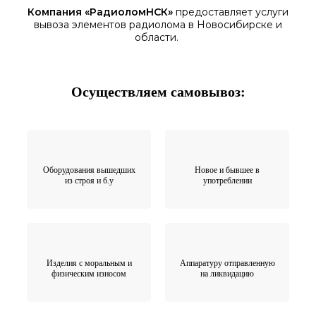
Компания «
РадиоломНСК
»
предоставляет услуги
вывоза элементов
радиолома
в Новосибирске
и
области.
Осуществляем самовывоз:
Оборудования вышедших
Новое и бывшее в
из строя и б.у
употреблении
Изделия с моральным и
Аппаратуру отправленную
физическим износом
на ликвидацию