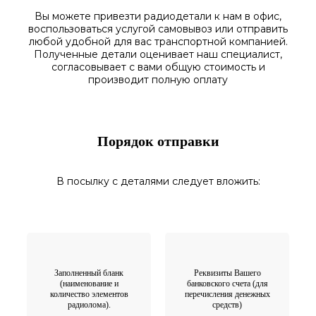
Вы можете привезти радиодетали к нам в
офис
,
воспользоваться
услугой самовывоз
или отправить
любой у
добной для вас транспортной
компанией.
Полученные
детали
оценивает наш
специалист,
согласовы
вает
с вами общую стоимость и
производит полную оплату
Порядок отправки
В посылку с деталями следует вложить:
Заполненный бланк
Реквизиты Вашего
(наименование и
банковского счета (для
количество элементов
перечисления денежных
радиолома).
средств)