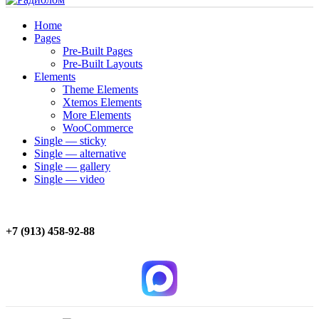
Home
Pages
Pre-Built Pages
Pre-Built Layouts
Elements
Theme Elements
Xtemos Elements
More Elements
WooCommerce
Single — sticky
Single — alternative
Single — gallery
Single — video
+7 (913) 458-92-88