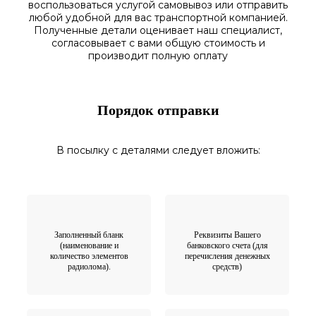
воспользоваться
услугой самовывоз
или отправить
любой у
добной для вас транспортной
компанией.
Полученные
детали
оценивает наш
специалист,
согласовы
вает
с вами общую стоимость и
производит полную оплату
Порядок отправки
В посылку с деталями следует вложить:
Заполненный бланк
Реквизиты Вашего
(наименование и
банковского счета (для
количество элементов
перечисления денежных
радиолома).
средств)