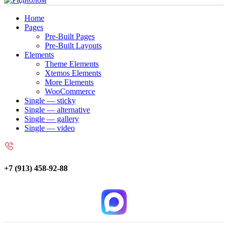
Home
Pages
Pre-Built Pages
Pre-Built Layouts
Elements
Theme Elements
Xtemos Elements
More Elements
WooCommerce
Single — sticky
Single — alternative
Single — gallery
Single — video
+7 (913) 458-92-88