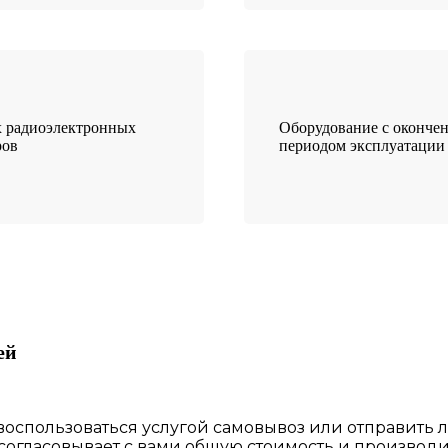
 радиоэлектронных
Оборудование с оконче
ров
периодом эксплуатации
ей
 воспользоваться
услугой самовывоз
или отправить 
 согласовы
вает
с вами общую стоимость и производи