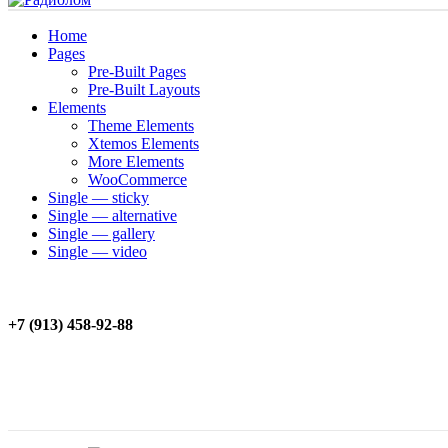
Home
Pages
Pre-Built Pages
Pre-Built Layouts
Elements
Theme Elements
Xtemos Elements
More Elements
WooCommerce
Single — sticky
Single — alternative
Single — gallery
Single — video
+7 (913) 458-92-88