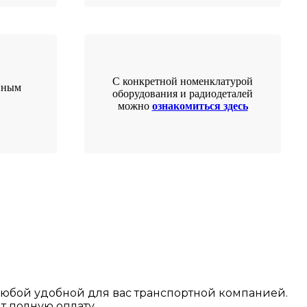
С конкретной номенклатурой
нным
оборудования и радиодеталей
можно
ознакомиться здесь
любой у
добной для вас транспортной
компанией.
т полную оплату