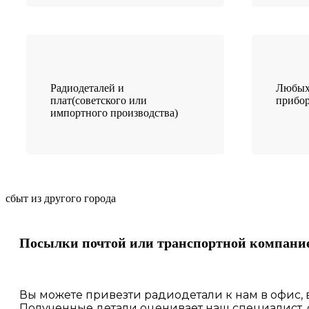
Радиодеталей и
Любых
плат(советского или
прибо
импортного производства)
сбыт из другого города
Посылки почтой или транспортной компани
Вы можете привезти радиодетали к нам в
офис
,
Полученные
детали
оценивает наш
специалист,