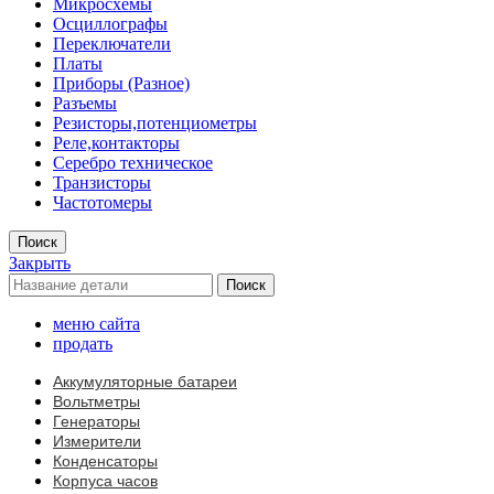
Микросхемы
Осциллографы
Переключатели
Платы
Приборы (Разное)
Разъемы
Резисторы,потенциометры
Реле,контакторы
Серебро техническое
Транзисторы
Частотомеры
Поиск
Закрыть
Поиск
меню сайта
продать
Аккумуляторные батареи
Вольтметры
Генераторы
Измерители
Конденсаторы
Корпуса часов