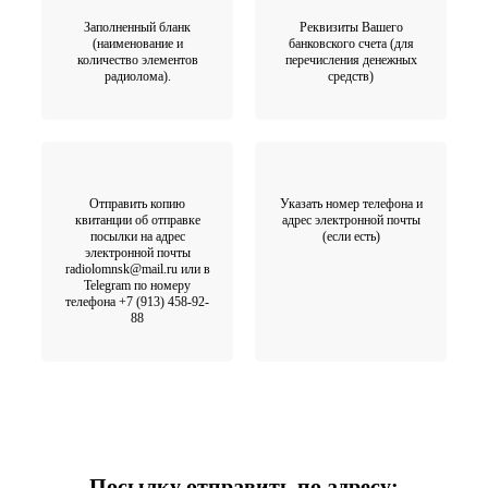
Заполненный бланк
Реквизиты Вашего
(наименование и
банковского счета (для
количество элементов
перечисления денежных
радиолома).
средств)
Отправить копию
Указать номер телефона и
квитанции об отправке
адрес электронной почты
посылки на адрес
(если есть)
электронной почты
radiolomnsk@mail.ru или в
Telegram по номеру
телефона +7 (913) 458-92-
88
Посылку отправить по адресу: