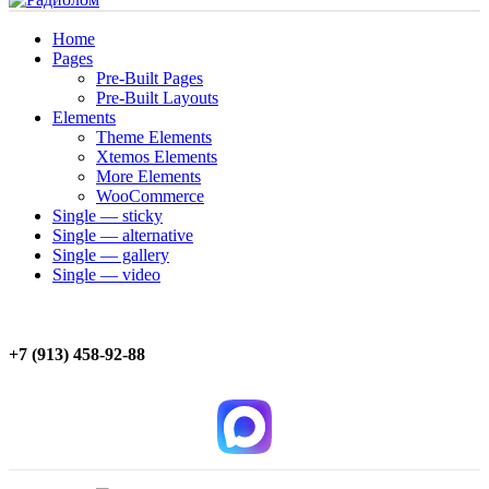
Home
Pages
Pre-Built Pages
Pre-Built Layouts
Elements
Theme Elements
Xtemos Elements
More Elements
WooCommerce
Single — sticky
Single — alternative
Single — gallery
Single — video
+7 (913) 458-92-88