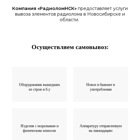
Компания «
РадиоломНСК
»
предоставляет услуги
вывоза элементов
радиолома
в Новосибирске
и
области.
Осуществляем самовывоз:
Оборудования вышедших
Новое и бывшее в
из строя и б.у
употреблении
Изделия с моральным и
Аппаратуру отправленную
физическим износом
на ликвидацию