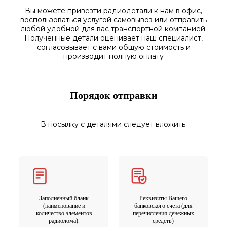
Вы можете привезти радиодетали к нам в
офис
,
воспользоваться
услугой самовывоз
или отправить
любой у
добной для вас транспортной
компанией.
Полученные
детали
оценивает наш
специалист,
согласовы
вает
с вами общую стоимость и
производит полную оплату
Порядок отправки
В посылку с деталями следует вложить:
Заполненный бланк
Реквизиты Вашего
(наименование и
банковского счета (для
количество элементов
перечисления денежных
радиолома).
средств)