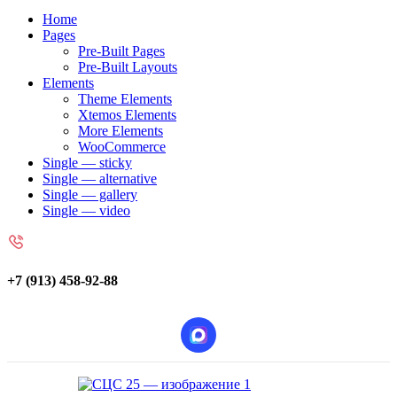
Home
Pages
Pre-Built Pages
Pre-Built Layouts
Elements
Theme Elements
Xtemos Elements
More Elements
WooCommerce
Single — sticky
Single — alternative
Single — gallery
Single — video
+7 (913) 458-92-88