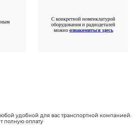
С конкретной номенклатурой
нным
оборудования и радиодеталей
можно
ознакомиться здесь
любой у
добной для вас транспортной
компанией.
т полную оплату