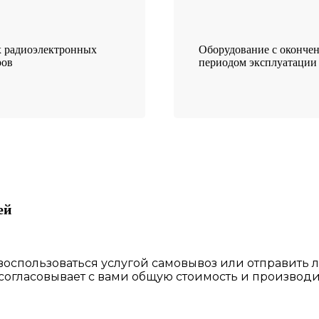
 радиоэлектронных
Оборудование с оконче
ров
периодом эксплуатации
ей
 воспользоваться
услугой самовывоз
или отправить 
 согласовы
вает
с вами общую стоимость и производи