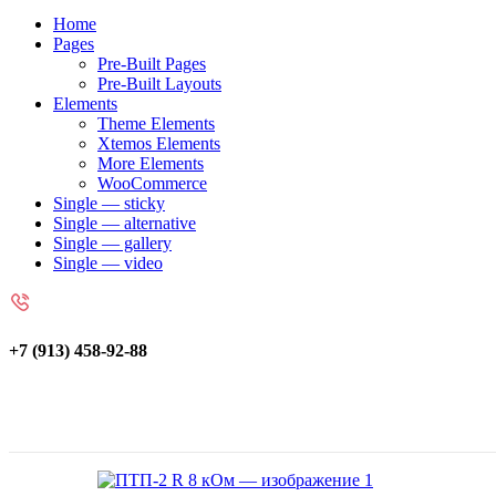
Home
Pages
Pre-Built Pages
Pre-Built Layouts
Elements
Theme Elements
Xtemos Elements
More Elements
WooCommerce
Single — sticky
Single — alternative
Single — gallery
Single — video
+7 (913) 458-92-88