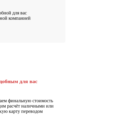
бной для вас
тной компанией
добным для вас
аем финальную стоимость
дим расчёт наличными или
кую карту переводом