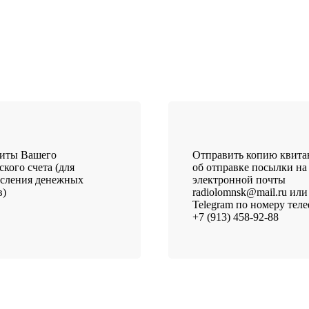
зиты Вашего
Отправить копию квит
ского счета (для
об отправке посылки на
исления денежных
электронной почты
в)
radiolomnsk@mail.ru или
Telegram по номеру тел
+7 (913) 458-92-88