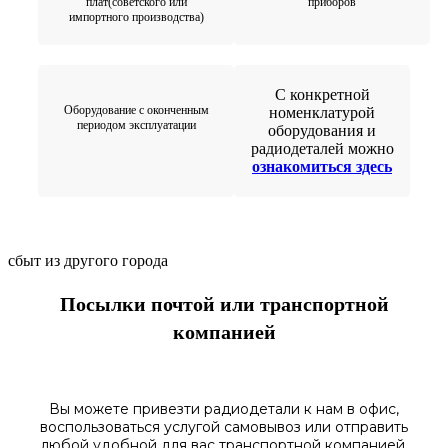
плат(советского или
приборов
импортного производства)
С конкретной
Оборудование с оконченным
номенклатурой
периодом эксплуатации
оборудования и
радиодеталей можно
ознакомиться здесь
сбыт из другого города
Посылки почтой или транспортной
компанией
Вы можете привезти радиодетали к нам в
офис
,
воспользоваться
услугой самовывоз
или отправить
любой у
добной для вас транспортной
компанией.