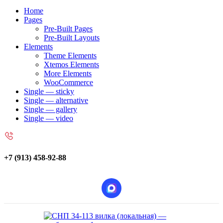
Home
Pages
Pre-Built Pages
Pre-Built Layouts
Elements
Theme Elements
Xtemos Elements
More Elements
WooCommerce
Single — sticky
Single — alternative
Single — gallery
Single — video
+7 (913) 458-92-88