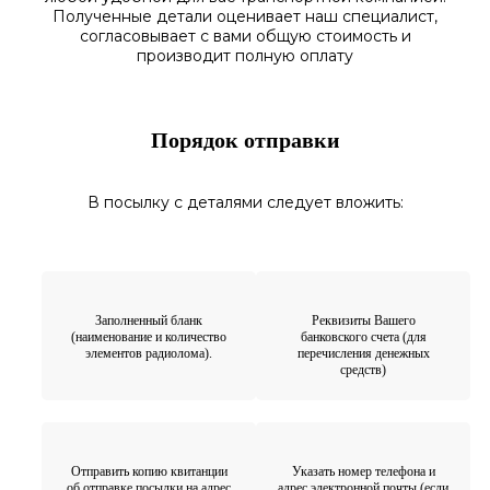
Полученные
детали
оценивает наш
специалист,
согласовы
вает
с вами общую стоимость и
производит полную оплату
Порядок отправки
В посылку с деталями следует вложить:
Заполненный бланк
Реквизиты Вашего
(наименование и количество
банковского счета (для
элементов радиолома).
перечисления денежных
средств)
Отправить копию квитанции
Указать номер телефона и
об отправке посылки на адрес
адрес электронной почты (если