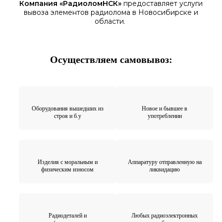
Компания «
РадиоломНСК
»
предоставляет услуги
вывоза элементов
радиолома
в Новосибирске
и
области.
Осуществляем самовывоз:
Оборудования вышедших из
Новое и бывшее в
строя и б.у
употреблении
Изделия с моральным и
Аппаратуру отправленную на
физическим износом
ликвидацию
Радиодеталей и
Любых радиоэлектронных