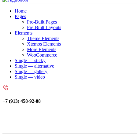
Home
Pages
Pre-Built Pages
Pre-Built Layouts
Elements
Theme Elements
Xtemos Elements
More Elements
WooCommerce
Single — sticky
Single — alternative
Single — gallery
Single — video
+7 (913) 458-92-88