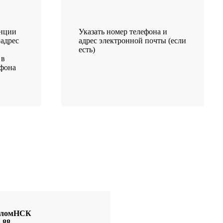
анции
Указать номер телефона и
 адрес
адрес электронной почты (если
есть)
 в
ефона
иоломНСК
-88