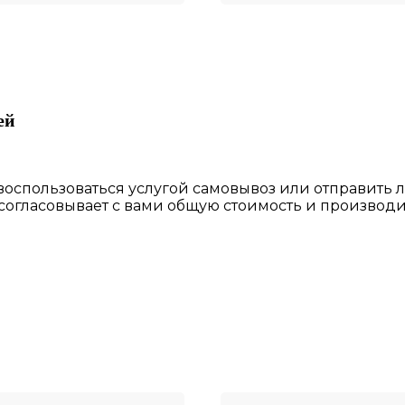
ей
 воспользоваться
услугой самовывоз
или отправить 
 согласовы
вает
с вами общую стоимость и производи