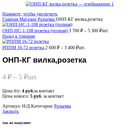
Нажмите, чтобы увеличить
Главная
Магазин
Разъемы
ОНП-КГ вилка,розетка
ОНП-НС-1-108 розетка (полная)
3 700
₽
–
5 300
₽
шт.
Назад к товарам
РППМ 16-72 розетка
2 600
₽
–
3 400
₽
шт.
ОНП-КГ вилка,розетка
4
₽
–
5
₽
шт.
Цена б/у:
4 руб.
за контакт
Цена нового:
5 руб.
за контакт
Артикул:
Н/Д
Категория:
Разъемы
Закрыть
так же выкупим: