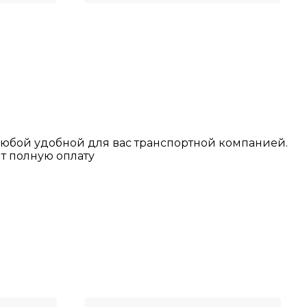
любой у
добной для вас транспортной
компанией.
т полную оплату