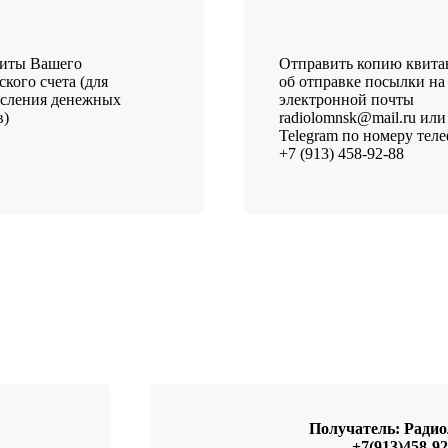
зиты Вашего
Отправить копию квит
ского счета (для
об отправке посылки на
исления денежных
электронной почты
в)
radiolomnsk@mail.ru или
Telegram по номеру тел
+7 (913) 458-92-88
Получатель: Рад
+7(913)458-92