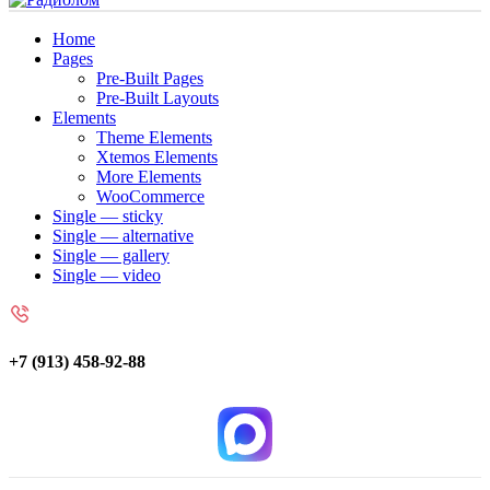
Home
Pages
Pre-Built Pages
Pre-Built Layouts
Elements
Theme Elements
Xtemos Elements
More Elements
WooCommerce
Single — sticky
Single — alternative
Single — gallery
Single — video
+7 (913) 458-92-88