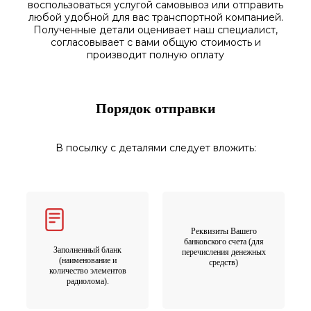
воспользоваться
услугой самовывоз
или отправить
любой у
добной для вас транспортной
компанией.
Полученные
детали
оценивает наш
специалист,
согласовы
вает
с вами общую стоимость и
производит полную оплату
Порядок отправки
В посылку с деталями следует вложить:
Реквизиты Вашего
банковского счета (для
Заполненный бланк
перечисления денежных
(наименование и
средств)
количество элементов
радиолома).