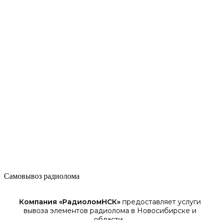
Оценка стоимости радиодетали
проведём бесплатную оценку ваших деталей с использованием
современных технологий
Оплата удобным для вас способом
подсчитываем финальную стоимость и производим расчёт
наличными или на банковскую карту переводом
Самовывоз радиолома
Компания «
РадиоломНСК
»
предоставляет услуги
вывоза элементов
радиолома
в Новосибирске
и
области.