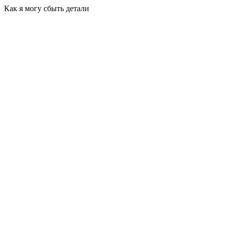
Как я могу сбыть детали
Привезти самостоятельно в наш офис
г. Новосибирск, м-н Горский 61
График работы:
пн-пт с 10:00 до 18:00
сб,вс-выходной
Воспользоваться услугой самовывоз
Мы самостоятельно организуем вывоз ваших
радиодеталей