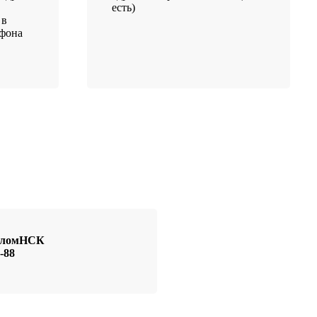
есть)
 в
ефона
иоломНСК
-88