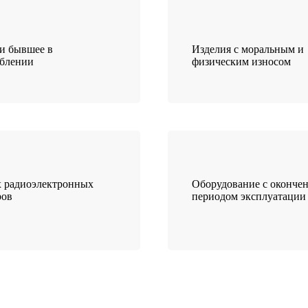
и бывшее в
Изделия с моральным и
еблении
физическим износом
 радиоэлектронных
Оборудование с оконче
ров
периодом эксплуатации