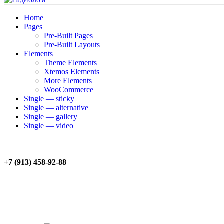
Home
Pages
Pre-Built Pages
Pre-Built Layouts
Elements
Theme Elements
Xtemos Elements
More Elements
WooCommerce
Single — sticky
Single — alternative
Single — gallery
Single — video
+7 (913) 458-92-88