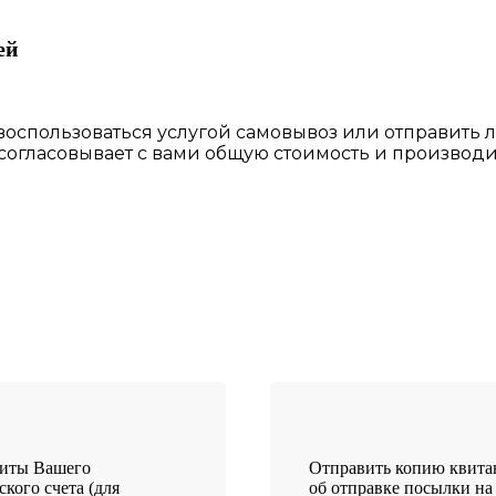
ей
 воспользоваться
услугой самовывоз
или отправить 
 согласовы
вает
с вами общую стоимость и производи
зиты Вашего
Отправить копию квит
ского счета (для
об отправке посылки на