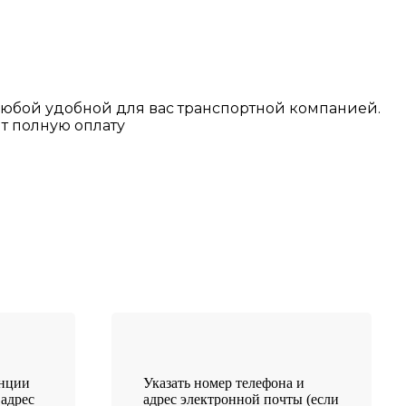
любой у
добной для вас транспортной
компанией.
т полную оплату
анции
Указать номер телефона и
 адрес
адрес электронной почты (если