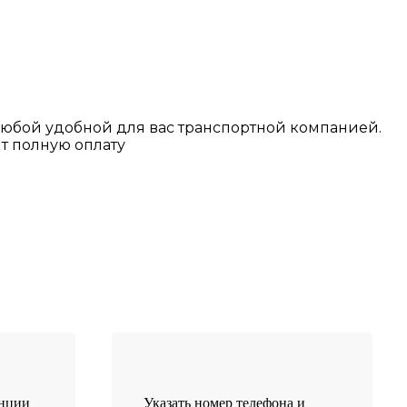
любой у
добной для вас транспортной
компанией.
т полную оплату
анции
Указать номер телефона и