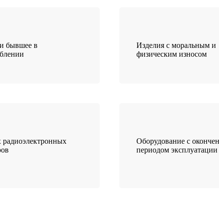
и бывшее в
Изделия с моральным и
еблении
физическим износом
 радиоэлектронных
Оборудование с оконче
ров
периодом эксплуатации