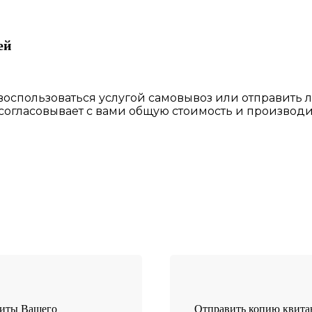
ей
 воспользоваться
услугой самовывоз
или отправить 
 согласовы
вает
с вами общую стоимость и производи
зиты Вашего
Отправить копию квит