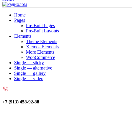
Home
Pages
Pre-Built Pages
Pre-Built Layouts
Elements
Theme Elements
Xtemos Elements
More Elements
WooCommerce
Single — sticky
Single — alternative
Single — gallery
Single — video
+7 (913) 458-92-88