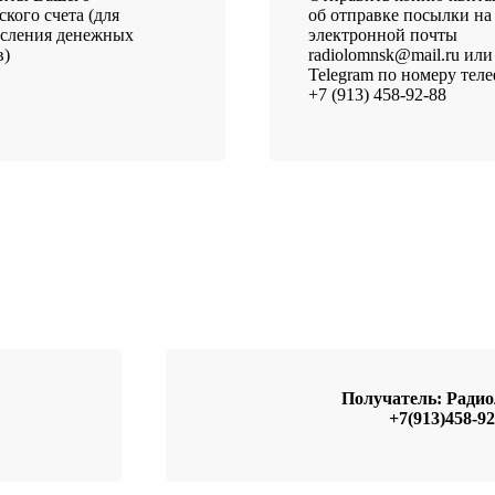
ского счета (для
об отправке посылки на
исления денежных
электронной почты
в)
radiolomnsk@mail.ru или
Telegram по номеру тел
+7 (913) 458-92-88
Получатель: Рад
+7(913)458-92