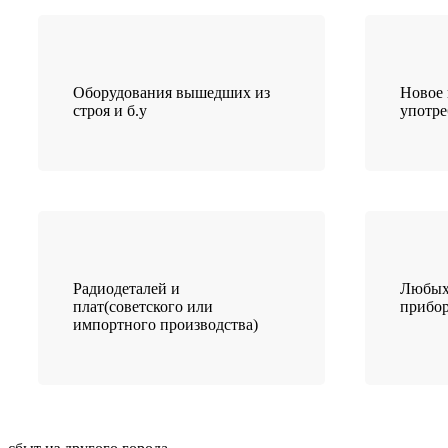
Оборудования вышедших из
Новое 
строя и б.у
употр
Радиодеталей и
Любых
плат(советского или
прибо
импортного производства)