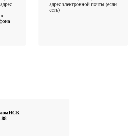
 адрес
адрес электронной почты (если
есть)
 в
ефона
иоломНСК
-88